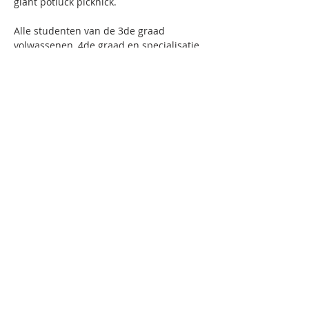
giant potluck picknick.
Alle studenten van de 3de graad 
volwassenen, 4de graad en specialisatie 
zijn welkom! Breng iets lekkers mee 
(zoet, hartig of beide) én je eigen bord, 
bestek, tafelkleed, bloemetje,…. Drank 
koop je aan de bar, de opbrengst is voor 
de Vrienden van AHA!
Inschrijven op voorhand is niet nodig.
>terug
© 2025 Academie Harelbeke
Anders! - Met dank aan
huisfotograaf Mira Me
Photography