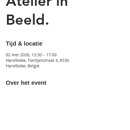
Atelier in
Beeld.
Tijd & locatie
02 mei 2026, 13:30 – 17:00
Harelbeke, Tientjesstraat 4, 8530
Harelbeke, België
Over het event
De ateliers van de volwassenen zetten 
hun atelier en hun werking open voor 
bezoekers.