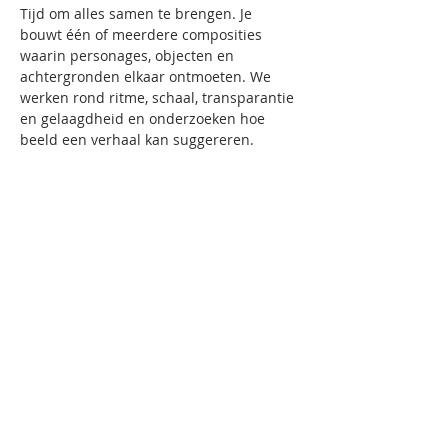
Tijd om alles samen te brengen. Je 
bouwt één of meerdere composities 
waarin personages, objecten en 
achtergronden elkaar ontmoeten. We 
werken rond ritme, schaal, transparantie 
en gelaagdheid en onderzoeken hoe 
beeld een verhaal kan suggereren.
Week 4 — Digitaliseren & afwerken
In de laatste sessie krijgt je werk een 
digitale vertaling. We scannen of 
fotograferen het materiaal en werken 
verder met digitale collage. Via 
uitsnijden, combineren, kleur en 
compositie ontstaan eindbeelden, klaar 
om te printen.
Voor wie?
Voor iedereen die graag experimenteert 
met beeld en zin heeft om analoge 
technieken te combineren met digitale 