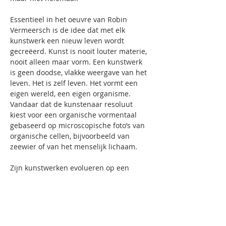
Essentieel in het oeuvre van Robin 
Vermeersch is de idee dat met elk 
kunstwerk een nieuw leven wordt 
gecreëerd. Kunst is nooit louter materie, 
nooit alleen maar vorm. Een kunstwerk 
is geen doodse, vlakke weergave van het 
leven. Het is zelf leven. Het vormt een 
eigen wereld, een eigen organisme. 
Vandaar dat de kunstenaar resoluut 
kiest voor een organische vormentaal 
gebaseerd op microscopische foto’s van 
organische cellen, bijvoorbeeld van 
zeewier of van het menselijk lichaam.
Zijn kunstwerken evolueren op een 
organische manier, zonder een vooraf 
bepaald concept of plan, maar altijd 
voortkomend uit een helder idee. Ze 
groeien en ontwikkelen zich tot ze bijna 
oncontroleerbaar worden, woekerend en 