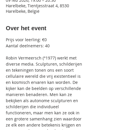
09 feb 2026, 19:00 – 20:30
Harelbeke, Tientjesstraat 4, 8530
Harelbeke, België
Over het event
Prijs voor leerling: €0
Aantal deelnemers: 40
Robin Vermeersch (°1977) werkt met 
diverse media. Sculpturen, schilderijen 
en tekeningen tonen ons een soort 
cellulaire wereld die vrij existentieel is 
en kosmisch ervaren kan worden. De 
kijker kan de beelden op verschillende 
manieren benaderen. Men kan ze 
bekijken als autonome sculpturen en 
schilderijen die individueel 
functioneren, maar men kan ze ook in 
een grotere samenhang zien waardoor 
ze elk een andere betekenis krijgen en 