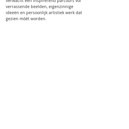
Verwacht een inspirerend parcours vol 
verrassende beelden, eigenzinnige 
ideeën en persoonlijk artistiek werk dat 
gezien móét worden.
Wanneer?
Zaterdag 27 juni & zondag 28 juni
Proclamatie:
 zaterdag 27 juni om 18.00 
uur
Kom rondwandelen, kijken, ontdekken en 
mee vieren. Laat je verrassen door jong 
talent en geniet van de creatieve energie 
die doorheen de academie stroomt.
Iedereen van harte welkom!
AHA! kijkt ernaar uit om samen met je dit 
bijzondere moment te delen.
AHA! – Tientjesstraat 4 – 8530 Harelbeke