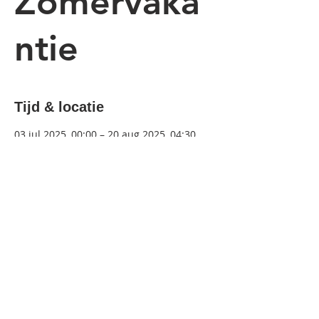
Zomervaka
ntie
Tijd & locatie
03 jul 2025, 00:00 – 20 aug 2025, 04:30
Location is TBD
>terug
© 2025 Academie Harelbeke
Anders! - Met dank aan
huisfotograaf Mira Me
Photography