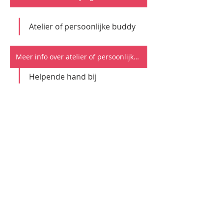
Atelier of persoonlijke buddy
Meer info over atelier of persoonlijke buddy
Helpende hand bij 
evenementen of 'Vrienden 
van de de AHA!'
                               Bekijk de 
evenementenkalender en vraag waar je 
kan helpen.
Infopagina
Startpagina