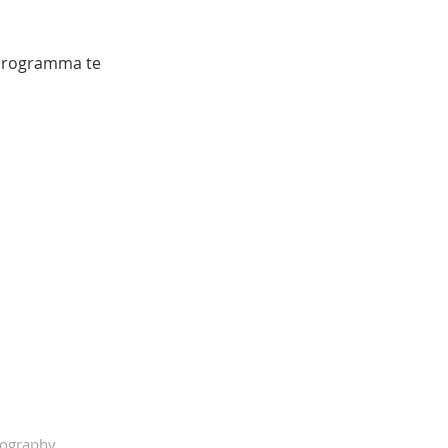
(programma te
tography