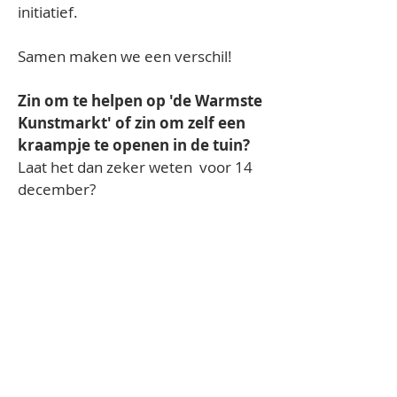
initiatief. 
Samen maken we een verschil!
Zin om te helpen op 'de Warmste 
Kunstmarkt' of zin om zelf een 
kraampje te openen in de tuin? 
Laat het dan zeker weten  voor 14 
december? 
Stuur je helpende hand of idee 
naar 
aha@harelbeke.be
of spring 
eens binnen op de academie, en 
we zoeken een leuk plekje voor je 
in deze warme activiteit.
PRAKTISCH