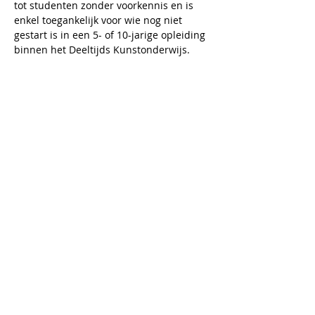
tot studenten zonder voorkennis en is 
enkel toegankelijk voor wie nog niet 
gestart is in een 5- of 10-jarige opleiding 
binnen het Deeltijds Kunstonderwijs.
AHA!
dinsdag 18.00 - 21.30
Kostprijs opleiding schooljaar '26/'27
Mijn materialenkoffer
Inschrijven voor deze opleiding