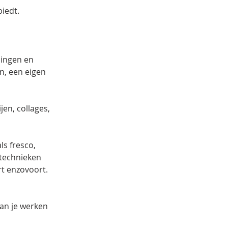
biedt.
ingen en 
en, een eigen 
en, collages, 
s fresco, 
technieken 
t enzovoort. 
kan je werken 