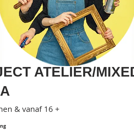
ECT ATELIER/MIXE
IA
nen & vanaf 16 +
ing