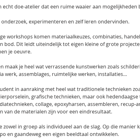
een echt doe-atelier dat een ruime waaier aan mogelijkheden 
p onderzoek, experimenteren en zelf leren ondervinden.
jdige workshops komen materiaalkeuzes, combinaties, handel
 bod. Dit leidt uiteindelijk tot eigen kleine of grote project
en je oeuvre.
en maak je heel wat verrassende kunstwerken zoals schilderij
 werk, assemblages, ruimtelijke werken, installaties…
tudent in aanraking met heel wat traditionele technieken zoal
pierporselein, grafische technieken, maar ook hedendaagse 
iatechnieken, collage, epoxyharsen, assembleren, recup-ar
n van de materialen zijn voor een eindresultaat.
je zowel in groep als individueel aan de slag. Op die manier 
mpo en gaandeweg een eigen beeldtaal ontwikkelen.