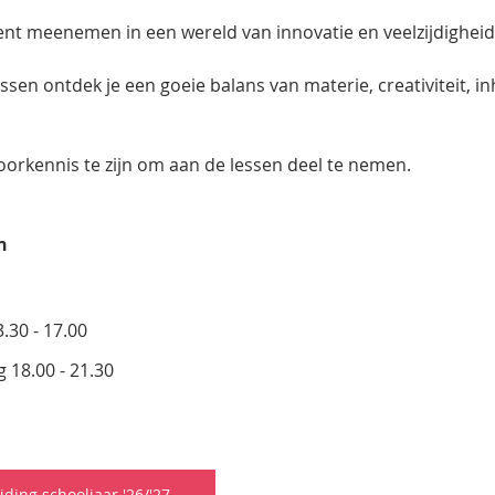
dent meenemen in een wereld van innovatie en veelzijdigheid
sen ontdek je een goeie balans van materie, creativiteit, i
oorkennis te zijn om aan de lessen deel te nemen.
n
.30 - 17.00
 18.00 - 21.30
iding schooljaar '26/'27