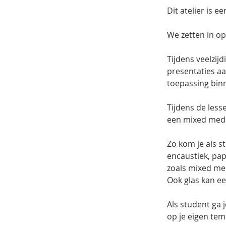
Dit atelier is 
We zetten in o
Tijdens veelzi
presentaties aan
toepassing binn
Tijdens de less
een mixed media
Zo kom je als s
encaustiek, pa
zoals mixed med
Ook glas kan ee
Als student ga 
op je eigen te