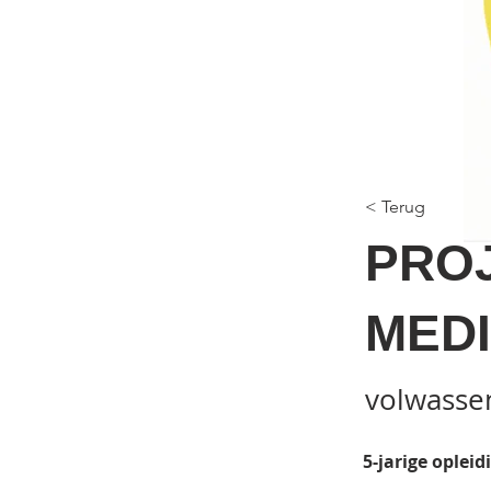
< Terug
PROJ
MED
volwasse
5-jarige opleid