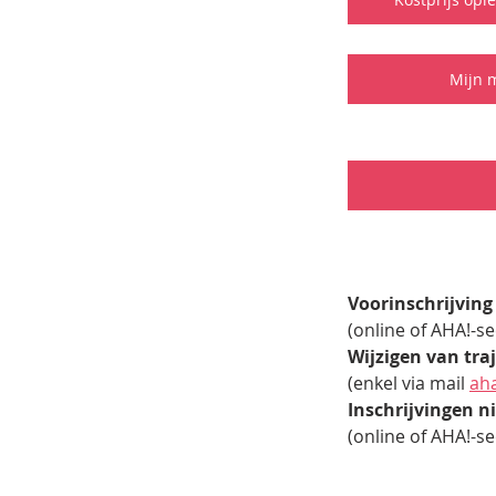
Mijn m
Voorinschrijving
(online of AHA!-se
Wijzigen van tra
(enkel via mail 
ah
Inschrijvingen n
(online of AHA!-se