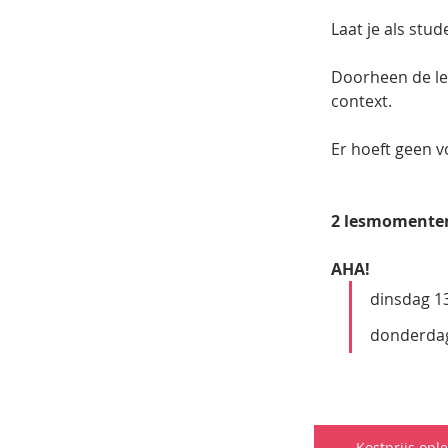
Laat je als stu
Doorheen de les
context.
Er hoeft geen v
2 lesmomente
AHA!
dinsdag 13
donderdag
Kostprijs ople